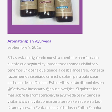
Aromaterapia y Ayurveda
septiembre 9, 2016
Si has estado siguiendo nuestra cuenta te habrás dado
cuenta que según el ayurveda todos somos distintos y
tenemos un dosha que tiende a desbalancearse. Por esta
razón hemos diseñado un mist o splash para balancear
cada uno de los Doshas. Estos Mists están disponibles en
@Sattvawellnessbar y @houselovelight. Si quieres leer
más sobre la aromaterapia y la ayurveda te invitamos a
visitar www.muylila.com/aromaterapia (enlace en la bio)
#tameyourvata #vatadosha #pittadosha #pitta #kapha