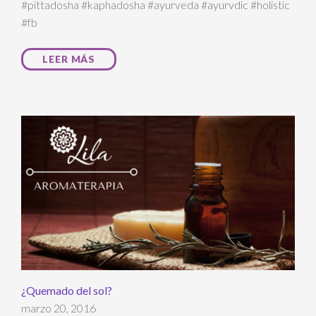
#pittadosha #kaphadosha #ayurveda #ayurvdic #holistic
#fb
LEER MÁS
¿Quemado del sol?
marzo 20, 2016