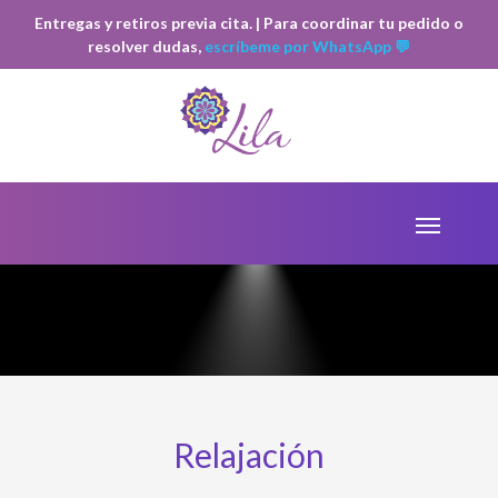
Entregas y retiros previa cita. | Para coordinar tu pedido o
resolver dudas,
escríbeme por WhatsApp 💬
Relajación