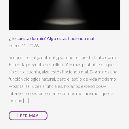
¿Te cuesta dormir? Algo estás haciendo mal
enero 12, 2026
Si dormir es algo natural, ¿por qué te cuesta tanto dormir?
Esa es la pregunta del millón. Y lo más probable es que,
sin darte cuenta, algo estés haciendo mal. Dormir es una
función biológica natural, pero el estilo de vida moderno
—pantallas, luces artificiales, horarios extendidos—
interfiere constantemente con los mecanismos que le
indican […]
LEER MÁS