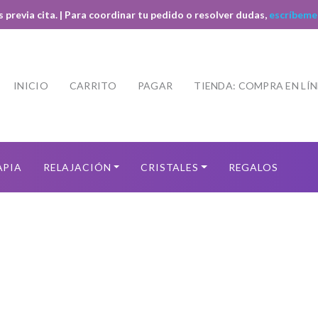
s previa cita. | Para coordinar tu pedido o resolver dudas,
escríbeme
INICIO
CARRITO
PAGAR
TIENDA: COMPRA EN LÍ
APIA
RELAJACIÓN
CRISTALES
REGALOS