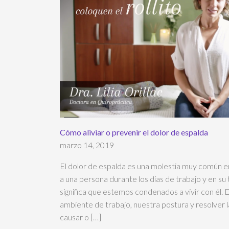
Cómo aliviar o prevenir el dolor de espalda
marzo 14, 2019
El dolor de espalda es una molestia muy común e
a una persona durante los días de trabajo y en su 
significa que estemos condenados a vivir con él.
ambiente de trabajo, nuestra postura y resolver 
causar o […]