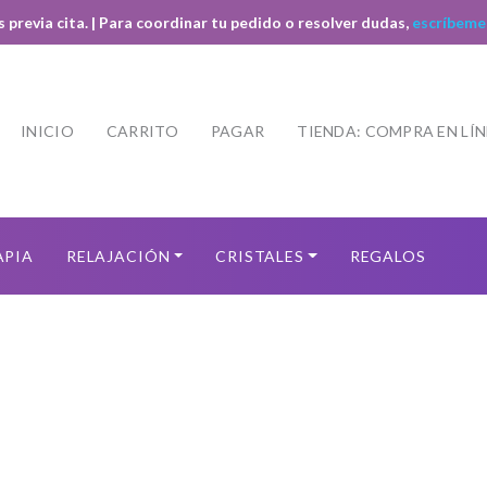
s previa cita. | Para coordinar tu pedido o resolver dudas,
escríbeme
INICIO
CARRITO
PAGAR
TIENDA: COMPRA EN LÍ
APIA
RELAJACIÓN
CRISTALES
REGALOS