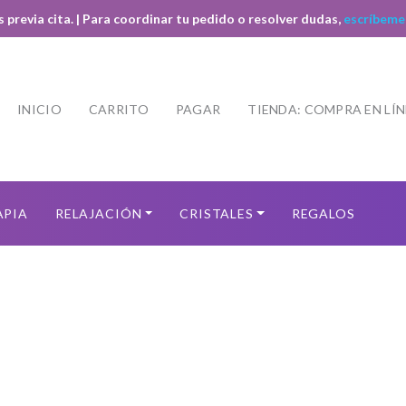
s previa cita. | Para coordinar tu pedido o resolver dudas,
escríbeme
INICIO
CARRITO
PAGAR
TIENDA: COMPRA EN LÍ
APIA
RELAJACIÓN
CRISTALES
REGALOS