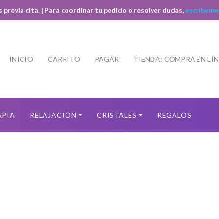
s previa cita. | Para coordinar tu pedido o resolver dudas,
escríbeme
INICIO
CARRITO
PAGAR
TIENDA: COMPRA EN LÍ
APIA
RELAJACIÓN
CRISTALES
REGALOS