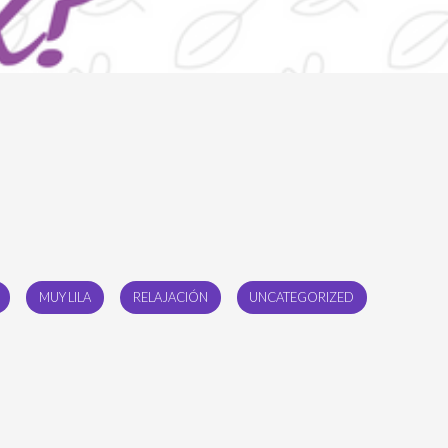
MUY LILA
RELAJACIÓN
UNCATEGORIZED