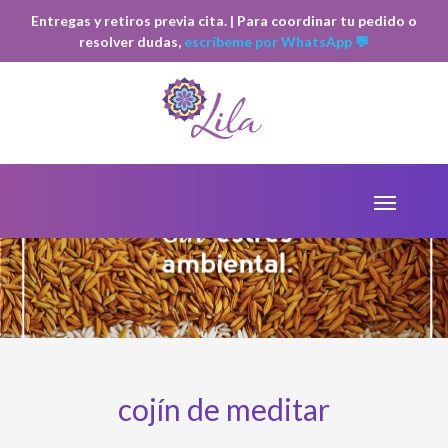
Entregas y retiros previa cita. | Para coordinar tu pedido o
resolver dudas,
escríbeme por WhatsApp 💬
cojín de meditar