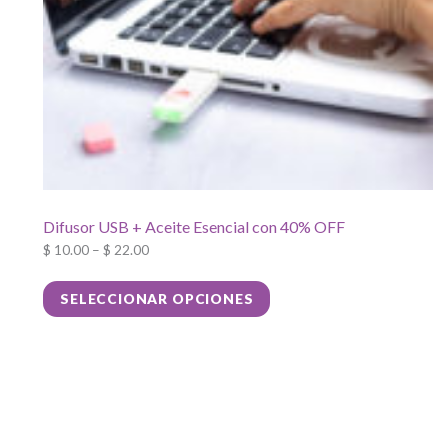
Difusor USB + Aceite Esencial con 40% OFF
$
10.00
–
$
22.00
Este
SELECCIONAR OPCIONES
producto
tiene
múltiples
variantes.
Las
opciones