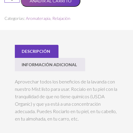
AÑADIR AL CARRITO
de
Lavanda
cantidad
Categorías:
Aromaterapia
,
Relajación
DESCRIPCIÓN
INFORMACIÓN ADICIONAL
Aprovechar todos los beneficios de la lavanda con
nuestro Mist listo para usar. Rocíalo en tu piel con la
tranquilidad de que no tiene químicos (USDA
Organic) y que ya está a una concentración
adecuada. Puedes Rociarlo en tu piel, en tu cabello,
en tu almohada, en tu carro, etc.