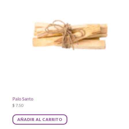
se
pueden
elegir
en
la
página
de
producto
Palo Santo
$
7.50
AÑADIR AL CARRITO