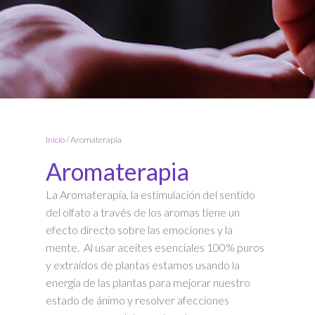
Inicio
/ Aromaterapia
Aromaterapia
La Aromaterapia, la estimulación del sentido
del olfato a través de los aromas tiene un
efecto directo sobre las emociones y la
mente. Al usar aceites esenciales 100% puros
y extraídos de plantas estamos usando la
energía de las plantas para mejorar nuestro
estado de ánimo y resolver afecciones