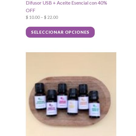
Difusor USB + Aceite Esencial con 40%
OFF
$
10.00
–
$
22.00
Este
SELECCIONAR OPCIONES
producto
tiene
múltiples
variantes.
Las
opciones
se
pueden
elegir
en
la
página
de
producto