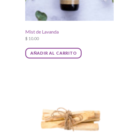
de
producto
Mist de Lavanda
$
10.00
AÑADIR AL CARRITO