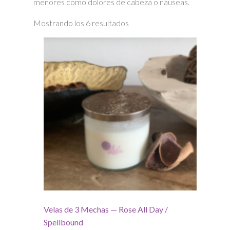
menores como dolores de cabeza o nauseas.
Ordenado
Mostrando los 6 resultados
por
precio:
alto
a
bajo
Velas de 3 Mechas — Rose All Day /
Spellbound