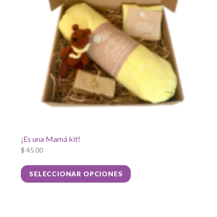
en
la
página
de
producto
¡Es una Mamá kit!
$
45.00
Este
SELECCIONAR OPCIONES
producto
tiene
múltiples
variantes.