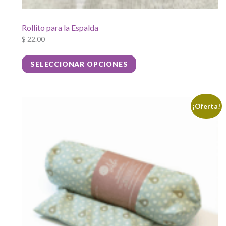
Rollito para la Espalda
$
22.00
Este
SELECCIONAR OPCIONES
producto
tiene
múltiples
variantes.
¡Oferta!
Las
opciones
se
pueden
elegir
en
la
página
de