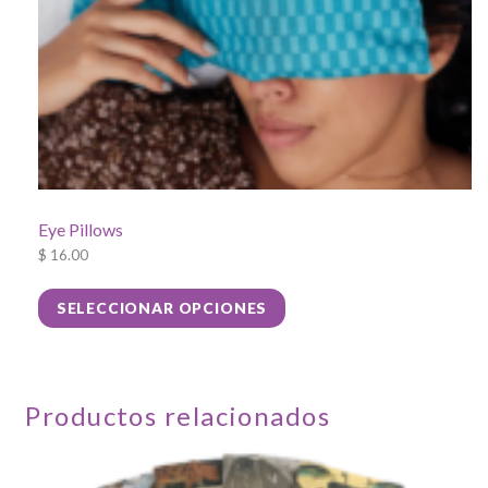
Eye Pillows
$
16.00
Este
SELECCIONAR OPCIONES
producto
tiene
múltiples
variantes.
Productos relacionados
Las
opciones
se