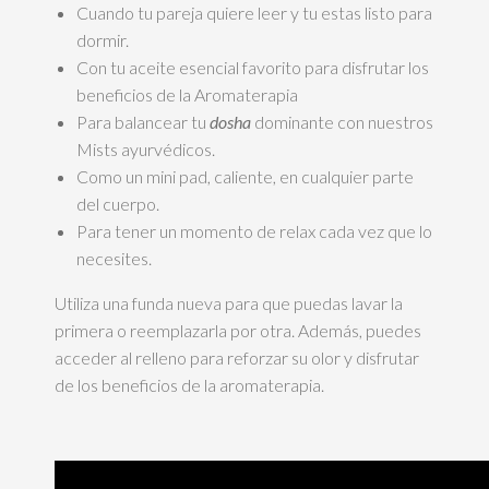
Cuando tu pareja quiere leer y tu estas listo para
dormir.
Con tu aceite esencial favorito para disfrutar los
beneficios de la Aromaterapia
Para balancear tu
dosha
dominante con nuestros
Mists ayurvédicos.
Como un mini pad, caliente, en cualquier parte
del cuerpo.
Para tener un momento de relax cada vez que lo
necesites.
Utiliza una funda nueva para que puedas lavar la
primera o reemplazarla por otra. Además, puedes
acceder al relleno para reforzar su olor y disfrutar
de los beneficios de la aromaterapia.