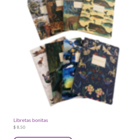
pueden
elegir
en
la
página
de
producto
Libretas bonitas
$
8.50