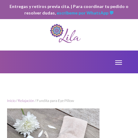
Entregas y retiros previa cita. | Para coordinar tu pedido o
resolver dudas,
escríbeme por WhatsApp 💬
Inicio
/
Relajación
/ Fundita para Eye Pillow