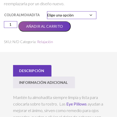
reemplazarla por un diseño nuevo.
COLOR ALMOHADITA
Fundita
AÑADIR AL CARRITO
para
Eye
Pillow
SKU:
N/D
Categoría:
Relajación
cantidad
DESCRIPCIÓN
INFORMACIÓN ADICIONAL
Mantén tu almohadita siempre limpia y lista para
colocarla sobre tu rostro. Las
Eye Pillows
ayudan a
mejorar el ánimo, sirven como remedio para ojos
cansados, ayudan a aliviar el dolor de cabeza y son