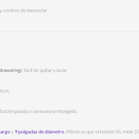
 y centros de bienestar
drawstring
), fácil de quitar y lavar.
icos.
ditación guiada o savasana prolongado.
largo
y
9 pulgadas de diámetro
. Mientras que el bolster XL mide 27