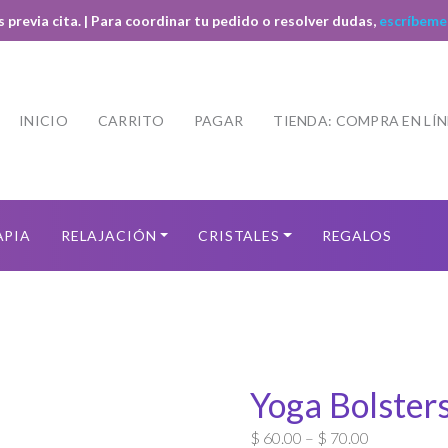
s previa cita. | Para coordinar tu pedido o resolver dudas,
escríbeme
INICIO
CARRITO
PAGAR
TIENDA: COMPRA EN LÍ
APIA
RELAJACIÓN
CRISTALES
REGALOS
Yoga Bolsters
$
60.00
–
$
70.00