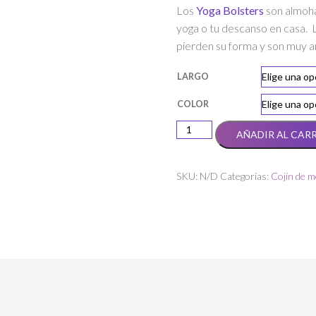
Los
Yoga Bolsters
son almoha
yoga o tu descanso en casa. L
pierden su forma y son muy a
LARGO
COLOR
Yoga
AÑADIR AL CAR
Bolsters
cilíndricos
cantidad
SKU:
N/D
Categorías:
Cojín de m