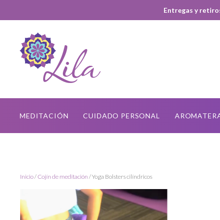
Entregas y retiro
MEDITACIÓN
CUIDADO PERSONAL
AROMATER
Inicio
/
Cojín de meditación
/ Yoga Bolsters cilíndricos