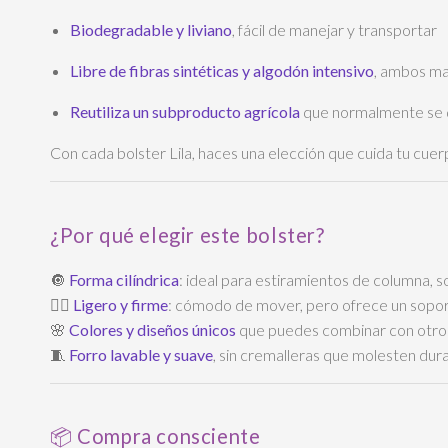
Biodegradable y liviano
, fácil de manejar y transportar
Libre de fibras sintéticas y algodón intensivo
, ambos ma
Reutiliza un subproducto agrícola
que normalmente se
Con cada bolster Lila, haces una elección que cuida tu cue
¿Por qué elegir este bolster?
🔘
Forma cilíndrica
: ideal para estiramientos de columna, 
🧘‍♀️
Ligero y firme
: cómodo de mover, pero ofrece un sopor
🌸
Colores y diseños únicos
que puedes combinar con otros
🧵
Forro lavable y suave
, sin cremalleras que molesten dura
📦 Compra consciente