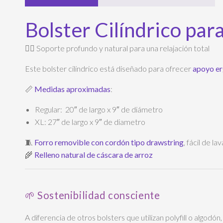
Bolster Cilíndrico par
🧘‍♀️ Soporte profundo y natural para una relajación total
Este bolster cilíndrico está diseñado para ofrecer
apoyo er
📏
Medidas aproximadas
:
Regular: 20″ de largo x 9″ de diámetro
XL: 27″ de largo x 9″ de diametro
🧵
Forro removible con cordón tipo drawstring
, fácil de lav
🌾
Relleno natural de cáscara de arroz
🌱 Sostenibilidad consciente
A diferencia de otros bolsters que utilizan polyfill o algodón