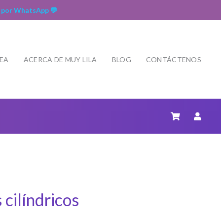
 por WhatsApp 💬
NEA
ACERCA DE MUY LILA
BLOG
CONTÁCTENOS
 cilíndricos