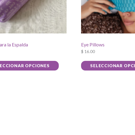
para la Espalda
Eye Pillows
$
16.00
Este
LECCIONAR OPCIONES
SELECCIONAR OPC
producto
tiene
múltiples
variantes.
Las
opciones
se
pueden
elegir