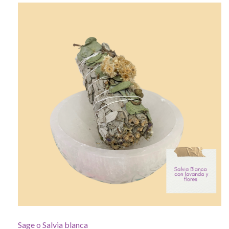
por
precio:
alto
a
bajo
Sage o Salvia blanca