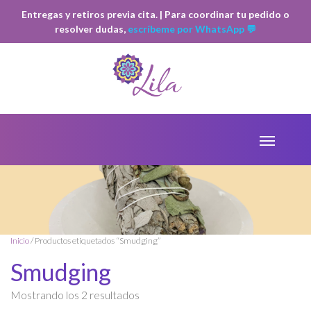
Entregas y retiros previa cita. | Para coordinar tu pedido o
resolver dudas,
escríbeme por WhatsApp 💬
Inicio
/ Productos etiquetados “Smudging”
Smudging
Ordenado
Mostrando los 2 resultados