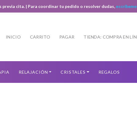
s previa cita. | Para coordinar tu pedido o resolver dudas,
escríbeme
INICIO
CARRITO
PAGAR
TIENDA: COMPRA EN LÍ
APIA
RELAJACIÓN
CRISTALES
REGALOS