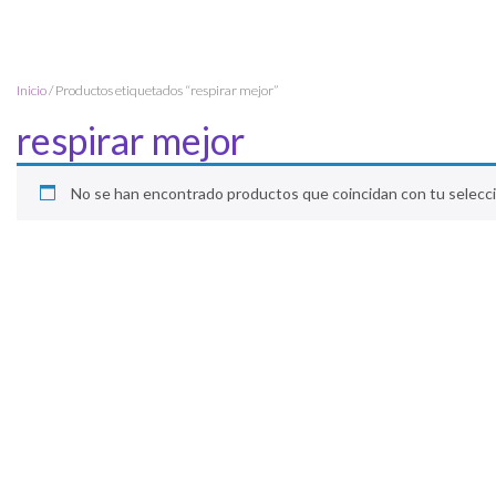
Inicio
/ Productos etiquetados “respirar mejor”
respirar mejor
No se han encontrado productos que coincidan con tu selecci