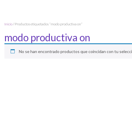
Inicio
/ Productos etiquetados “modo productiva on”
modo productiva on
No se han encontrado productos que coincidan con tu selecci