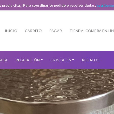
s previa cita. | Para coordinar tu pedido o resolver dudas,
escríbeme
INICIO
CARRITO
PAGAR
TIENDA: COMPRA EN LÍ
APIA
RELAJACIÓN
CRISTALES
REGALOS