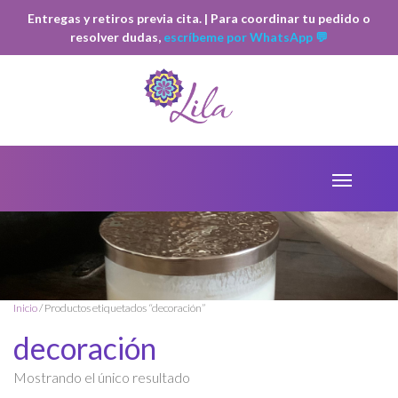
Entregas y retiros previa cita. | Para coordinar tu pedido o
resolver dudas,
escríbeme por WhatsApp 💬
Inicio
/ Productos etiquetados “decoración”
decoración
Mostrando el único resultado