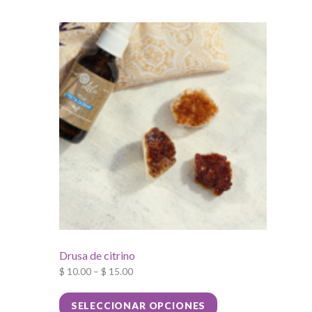
Drusa de citrino
$
10.00
–
$
15.00
Este
SELECCIONAR OPCIONES
producto