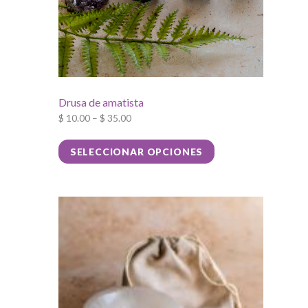
Drusa de amatista
$
10.00
–
$
35.00
Este
SELECCIONAR OPCIONES
producto
tiene
múltiples
variantes.
Las
opciones
se
pueden
elegir