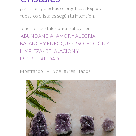
¡Cristales y piedras energéticas! Explora
nuestros cristales según tu intención.
Tenemos cristales para trabajar en:
ABUNDANCIA
·
AMOR Y ALEGRIA
·
BALANCE Y ENFOQUE
·
PROTECCIÓN Y
LIMPIEZA
·
RELAJACIÓN Y
ESPIRITUALIDAD
Ordenado
Mostrando 1–16 de 38 resultados
por
precio:
alto
a
bajo