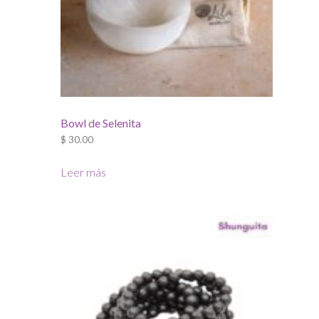
en
la
página
de
producto
Bowl de Selenita
$
30.00
Leer más